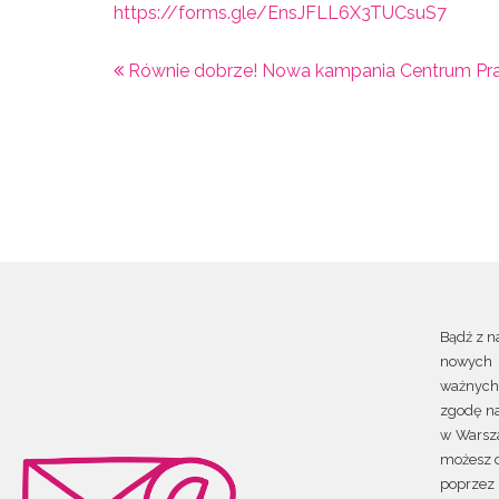
https://forms.gle/EnsJFLL6X3TUCsuS7
Równie dobrze! Nowa kampania Centrum Pr
Bądź z n
nowych 
ważnych 
zgodę na
w Warsza
możesz c
poprzez 