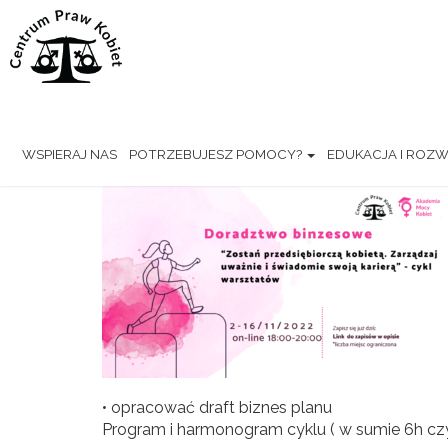
Home
>
Aktualności
>
Zostań przedsiębiorczą k
Zostań przedsiębiorczą kobi
WSPIERAJ NAS
POTRZEBUJESZ POMOCY?
EDUKACJA I ROZ
• opracować draft biznes planu
Program i harmonogram cyklu ( w sumie 6h czyl