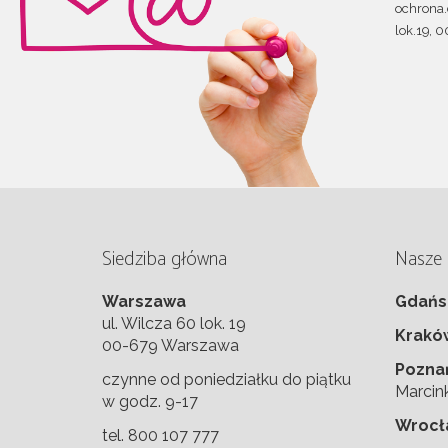
ochrona
lok.19, 
Siedziba główna
Nasze o
Warszawa
Gdańs
ul. Wilcza 60 lok. 19
Krakó
00-679 Warszawa
Pozna
czynne od poniedziałku do piątku
Marcin
w godz. 9-17
Wrocł
tel. 800 107 777