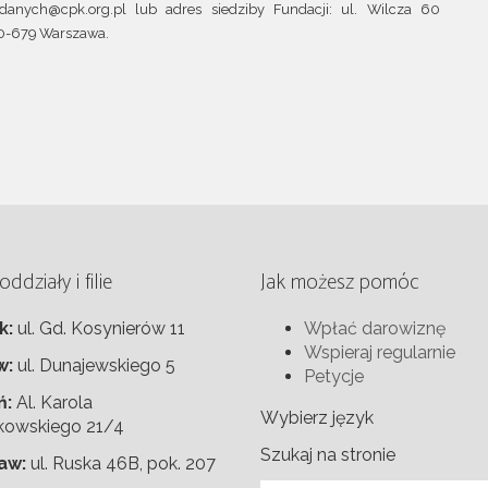
.danych@cpk.org.pl lub adres siedziby Fundacji: ul. Wilcza 60
00-679 Warszawa.
ddziały i filie
Jak możesz pomóc
k
:
ul. Gd. Kosynierów 11
Wpłać darowiznę
Wspieraj regularnie
w
:
ul. Dunajewskiego 5
Petycje
ń
:
Al. Karola
Wybierz język
kowskiego 21/4
Szukaj na stronie
aw
:
ul. Ruska 46B, pok. 207