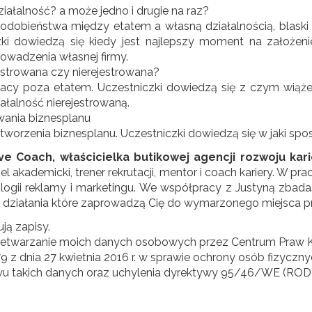
ziałalność? a może jedno i drugie na raz?
obieństwa między etatem a własną działalnością, blaski i 
zki dowiedzą się kiedy jest najlepszy moment na założen
owadzenia własnej firmy.
jestrowana czy nierejestrowana?
acy poza etatem. Uczestniczki dowiedzą się z czym wiąże s
iałalność nierejestrowaną.
owania biznesplanu
tworzenia biznesplanu. Uczestniczki dowiedzą się w jaki spo
ve Coach, właścicielka butikowej agencji rozwoju kari
el akademicki, trener rekrutacji, mentor i coach kariery. W pr
ologii reklamy i marketingu. We współpracy z Justyną zba
esz działania które zaprowadzą Cię do wymarzonego miejsca p
ją zapisy.
zetwarzanie moich danych osobowych przez Centrum Praw 
9 z dnia 27 kwietnia 2016 r. w sprawie ochrony osób fizycz
u takich danych oraz uchylenia dyrektywy 95/46/WE (ROD