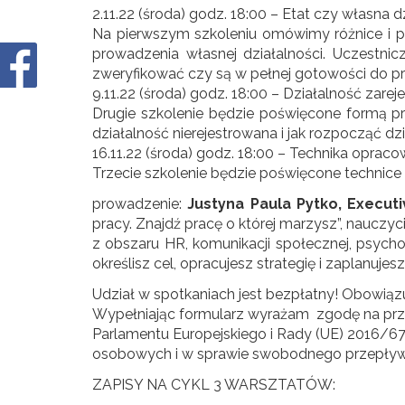
2.11.22 (środa) godz. 18:00 – Etat czy własna d
Na pierwszym szkoleniu omówimy różnice i pod
prowadzenia własnej działalności. Uczestnic
zweryfikować czy są w pełnej gotowości do pr
9.11.22 (środa) godz. 18:00 – Działalność zare
Drugie szkolenie będzie poświęcone formą pr
działalność nierejestrowana i jak rozpocząć dz
16.11.22 (środa) godz. 18:00 – Technika oprac
Trzecie szkolenie będzie poświęcone technice 
prowadzenie:
Justyna Paula Pytko, Executi
pracy. Znajdź pracę o której marzysz”, nauczyci
z obszaru HR, komunikacji społecznej, psych
określisz cel, opracujesz strategię i zaplanuj
Udział w spotkaniach jest bezpłatny! Obowiązu
Wypełniając formularz wyrażam zgodę na pr
Parlamentu Europejskiego i Rady (UE) 2016/67
osobowych i w sprawie swobodnego przepływ
ZAPISY NA CYKL 3 WARSZTATÓW: