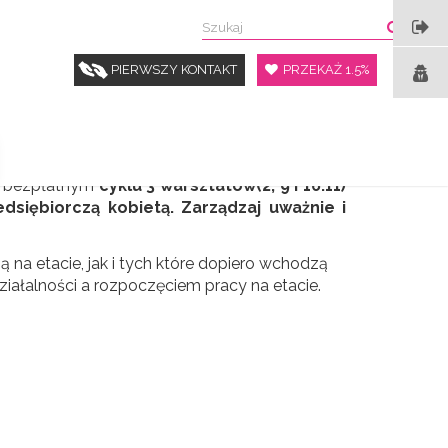
e
PIERWSZY KONTAKT
PRZEKAŻ 1.5%
swoją karierą – on-line
 w bezpłatnym
cyklu 3 warsztatów(2, 9 i 16.11)
siębiorczą kobietą. Zarządzaj uważnie i
 na etacie, jak i tych które dopiero wchodzą
ziałalności a rozpoczęciem pracy na etacie.