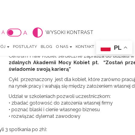
obietą. Zarządzaj uważnie i świadomie swoją karierą – on-lin
A
A
WYSOKI KONTRAST
etą. Zarządzaj uważnie i świadomie 
PL
WÓJ
POSTULATY
BLOG
O NAS
KONTAKT
Centrum Praw Kobiet serdecznie zaprasza do udziału
zdalnych Akademii Mocy Kobiet pt. “Zostań przed
świadomie swoją karierą”
Cykl przeznaczony jest dla kobiet, które zarówno pracują
na rynek pracy i wahają się między założeniem własnej d
Udział w szkoleniach pozwoli uczestniczkom:
• zbadać gotowość do założenia własnej firmy
• poznać blaski i cienie własnego biznesu
• rozwiązać dylemat zawodowy
i 3 spotkania po 2h):