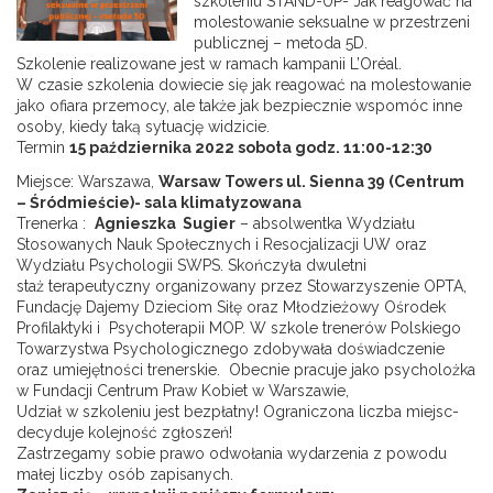
szkoleniu STAND-UP- Jak reagować na
molestowanie seksualne w przestrzeni
publicznej – metoda 5D.
Szkolenie realizowane jest w ramach kampanii L’Oréal.
W czasie szkolenia dowiecie się jak reagować na molestowanie
jako ofiara przemocy, ale także jak bezpiecznie wspomóc inne
osoby, kiedy taką sytuację widzicie.
Termin
15 października 2022 sobota godz. 11:00-12:30
Miejsce: Warszawa,
Warsaw Towers ul. Sienna 39 (Centrum
– Śródmieście)- sala klimatyzowana
Trenerka :
Agnieszka Sugier
– absolwentka Wydziału
Stosowanych Nauk Społecznych i Resocjalizacji UW oraz
Wydziału Psychologii SWPS. Skończyła dwuletni
staż terapeutyczny organizowany przez Stowarzyszenie OPTA,
Fundację Dajemy Dzieciom Siłę oraz Młodzieżowy Ośrodek
Profilaktyki i Psychoterapii MOP. W szkole trenerów Polskiego
Towarzystwa Psychologicznego zdobywała doświadczenie
oraz umiejętności trenerskie. Obecnie pracuje jako psycholożka
w Fundacji Centrum Praw Kobiet w Warszawie,
Udział w szkoleniu jest bezpłatny! Ograniczona liczba miejsc-
decyduje kolejność zgłoszeń!
Zastrzegamy sobie prawo odwołania wydarzenia z powodu
małej liczby osób zapisanych.