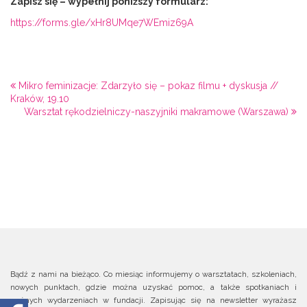
Zapisz się – wypełnij poniższy formularz:
https://forms.gle/xHr8UMqe7WEmiz69A
Mikro feminizacje: Zdarzyło się – pokaz filmu + dyskusja //
Kraków, 19.10
Warsztat rękodzielniczy-naszyjniki makramowe (Warszawa)
Bądź z nami na bieżąco. Co miesiąc informujemy o warsztatach, szkoleniach,
nowych punktach, gdzie można uzyskać pomoc, a także spotkaniach i
ważnych wydarzeniach w fundacji. Zapisując się na newsletter wyrażasz