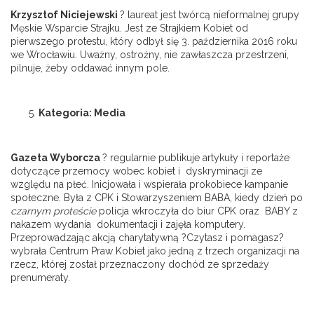
Krzysztof Niciejewski
? laureat jest twórcą nieformalnej grupy
Męskie Wsparcie Strajku. Jest ze Strajkiem Kobiet od
pierwszego protestu, który odbył się 3. października 2016 roku
we Wrocławiu. Uważny, ostrożny, nie zawłaszcza przestrzeni,
pilnuje, żeby oddawać innym pole.
Kategoria: Media
Gazeta Wyborcza
? regularnie publikuje artykuły i reportaże
dotyczące przemocy wobec kobiet i dyskryminacji ze
względu na płeć. Inicjowała i wspierała prokobiece kampanie
społeczne. Była z CPK i Stowarzyszeniem BABA, kiedy dzień po
czarnym proteście
policja wkroczyła do biur CPK oraz BABY z
nakazem wydania dokumentacji i zajęła komputery.
Przeprowadzając akcją charytatywną ?Czytasz i pomagasz?
wybrała Centrum Praw Kobiet jako jedną z trzech organizacji na
rzecz, której został przeznaczony dochód ze sprzedaży
prenumeraty.