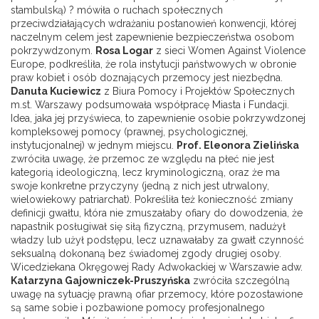
stambulską) ? mówiła o ruchach społecznych
przeciwdziałających wdrażaniu postanowień konwencji, której
naczelnym celem jest zapewnienie bezpieczeństwa osobom
pokrzywdzonym.
Rosa Logar
z sieci Women Against Violence
Europe, podkreśliła, że rola instytucji państwowych w obronie
praw kobiet i osób doznających przemocy jest niezbędna.
Danuta Kuciewicz
z Biura Pomocy i Projektów Społecznych
m.st. Warszawy podsumowała współpracę Miasta i Fundacji.
Idea, jaka jej przyświeca, to zapewnienie osobie pokrzywdzonej
kompleksowej pomocy (prawnej, psychologicznej,
instytucjonalnej) w jednym miejscu.
Prof. Eleonora Zielińska
zwróciła uwagę, że przemoc ze względu na płeć nie jest
kategorią ideologiczną, lecz kryminologiczną, oraz że ma
swoje konkretne przyczyny (jedną z nich jest utrwalony,
wielowiekowy patriarchat). Pokreśliła też konieczność zmiany
definicji gwałtu, która nie zmuszałaby ofiary do dowodzenia, że
napastnik posługiwał się siłą fizyczną, przymusem, nadużył
władzy lub użył podstępu, lecz uznawałaby za gwałt czynność
seksualną dokonaną bez świadomej zgody drugiej osoby.
Wicedziekana Okręgowej Rady Adwokackiej w Warszawie adw.
Katarzyna Gajowniczek-Pruszyńska
zwróciła szczególną
uwagę na sytuację prawną ofiar przemocy, które pozostawione
są same sobie i pozbawione pomocy profesjonalnego