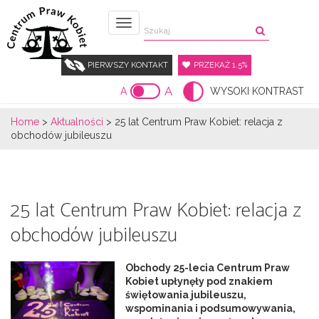
Menu
PIERWSZY KONTAKT
PRZEKAŻ 1.5%
A
A
WYSOKI KONTRAST
Home
>
Aktualności
>
25 lat Centrum Praw Kobiet: relacja z
obchodów jubileuszu
25 lat Centrum Praw Kobiet: relacja z
obchodów jubileuszu
Obchody 25-lecia Centrum Praw
Kobiet upłynęły pod znakiem
świętowania jubileuszu,
wspominania i podsumowywania,