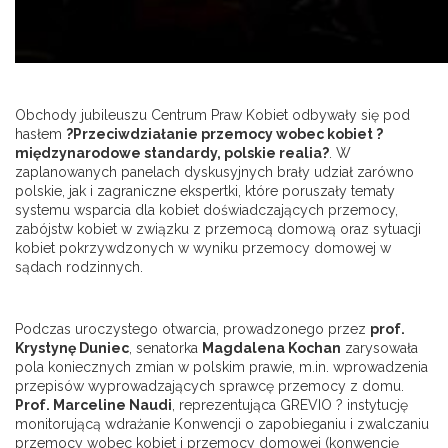
Obchody jubileuszu Centrum Praw Kobiet odbywały się pod
hasłem
?Przeciwdziałanie przemocy wobec kobiet ?
międzynarodowe standardy, polskie realia?
. W
zaplanowanych panelach dyskusyjnych brały udział zarówno
polskie, jak i zagraniczne ekspertki, które poruszały tematy
systemu wsparcia dla kobiet doświadczających przemocy,
zabójstw kobiet w związku z przemocą domową oraz sytuacji
kobiet pokrzywdzonych w wyniku przemocy domowej w
sądach rodzinnych.
Podczas uroczystego otwarcia, prowadzonego przez
prof.
Krystynę Duniec
, senatorka
Magdalena Kochan
zarysowała
pola koniecznych zmian w polskim prawie, m.in. wprowadzenia
przepisów wyprowadzających sprawcę przemocy z domu.
Prof. Marceline Naudi
, reprezentująca GREVIO ? instytucję
monitorującą wdrażanie Konwencji o zapobieganiu i zwalczaniu
przemocy wobec kobiet i przemocy domowej (konwencję