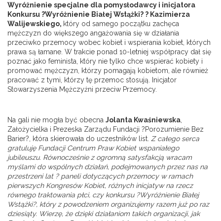
Wyróżnienie specjalne dla pomysłodawcy i inicjatora
Konkursu ?Wyróżnienie Białej Wstążki? ? Kazimierza
Walijewskiego,
który od samego początku zachęca
mężczyzn do większego angażowania się w działania
przeciwko przemocy wobec kobiet i wspierania kobiet, których
prawa są łamane. W trakcie ponad 10-letniej współpracy dał się
poznać jako feminista, który nie tylko chce wspierać kobiety i
promować mężczyzn, którzy pomagają kobietom, ale również
pracować z tymi, którzy tę przemoc stosują. Inicjator
Stowarzyszenia Mężczyźni przeciw Przemocy.
Na gali nie mogła być obecna
Jolanta Kwaśniewska
,
Założycielka i Prezeska Zarządu Fundacji ?Porozumienie Bez
Barier?, która skierowała do uczestników list.
Z całego serca
gratuluję Fundacji Centrum Praw Kobiet wspaniałego
jubileuszu. Równocześnie z ogromną satysfakcją wracam
myślami do wspólnych działań, podejmowanych przez nas na
przestrzeni lat ? paneli dotyczących przemocy w ramach
pierwszych Kongresów Kobiet, różnych inicjatyw na rzecz
równego traktowania płci, czy konkursu ?Wyróżnienie Białej
Wstążki?, który z powodzeniem organizujemy razem już po raz
dziesiąty. Wierzę, że dzięki działaniom takich organizacji, jak