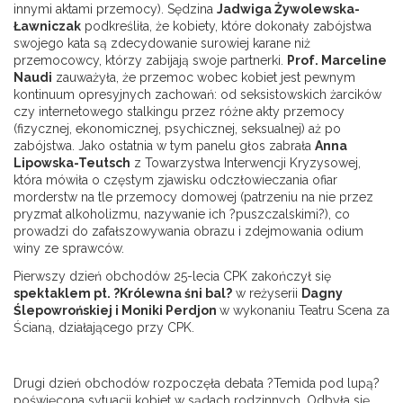
innymi aktami przemocy). Sędzina
Jadwiga Żywolewska-
Ławniczak
podkreśliła, że kobiety, które dokonały zabójstwa
swojego kata są zdecydowanie surowiej karane niż
przemocowcy, którzy zabijają swoje partnerki.
Prof. Marceline
Naudi
zauważyła, że przemoc wobec kobiet jest pewnym
kontinuum opresyjnych zachowań: od seksistowskich żarcików
czy internetowego stalkingu przez różne akty przemocy
(fizycznej, ekonomicznej, psychicznej, seksualnej) aż po
zabójstwa. Jako ostatnia w tym panelu głos zabrała
Anna
Lipowska-Teutsch
z Towarzystwa Interwencji Kryzysowej,
która mówiła o częstym zjawisku odczłowieczania ofiar
morderstw na tle przemocy domowej (patrzeniu na nie przez
pryzmat alkoholizmu, nazywanie ich ?puszczalskimi?), co
prowadzi do zafałszowywania obrazu i zdejmowania odium
winy ze sprawców.
Pierwszy dzień obchodów 25-lecia CPK zakończył się
spektaklem pt. ?Królewna śni bal?
w reżyserii
Dagny
Ślepowrońskiej i Moniki Perdjon
w wykonaniu Teatru Scena za
Ścianą, działającego przy CPK.
Drugi dzień obchodów rozpoczęła debata ?Temida pod lupą?
poświęcona sytuacji kobiet w sądach rodzinnych. Odbyła się