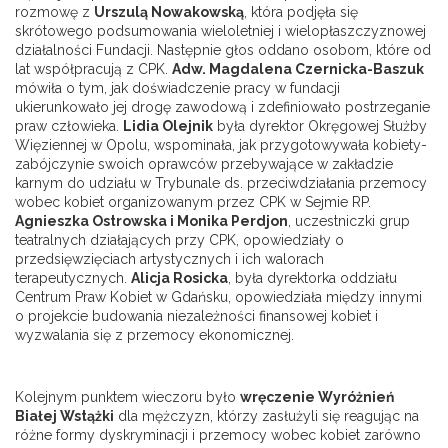
rozmowę z
Urszulą Nowakowską
, która podjęła się
skrótowego podsumowania wieloletniej i wielopłaszczyznowej
działalności Fundacji. Następnie głos oddano osobom, które od
lat współpracują z CPK.
Adw. Magdalena Czernicka-Baszuk
mówiła o tym, jak doświadczenie pracy w fundacji
ukierunkowało jej drogę zawodową i zdefiniowało postrzeganie
praw człowieka.
Lidia Olejnik
była dyrektor Okręgowej Służby
Więziennej w Opolu, wspominała, jak przygotowywała kobiety-
zabójczynie swoich oprawców przebywające w zakładzie
karnym do udziału w Trybunale ds. przeciwdziałania przemocy
wobec kobiet organizowanym przez CPK w Sejmie RP.
Agnieszka Ostrowska i Monika Perdjon
, uczestniczki grup
teatralnych działających przy CPK, opowiedziały o
przedsięwzięciach artystycznych i ich walorach
terapeutycznych.
Alicja Rosicka
, była dyrektorka oddziału
Centrum Praw Kobiet w Gdańsku, opowiedziała między innymi
o projekcie budowania niezależności finansowej kobiet i
wyzwalania się z przemocy ekonomicznej.
Kolejnym punktem wieczoru było
wręczenie Wyróżnień
Białej Wstążki
dla mężczyzn, którzy zasłużyli się reagując na
różne formy dyskryminacji i przemocy wobec kobiet zarówno