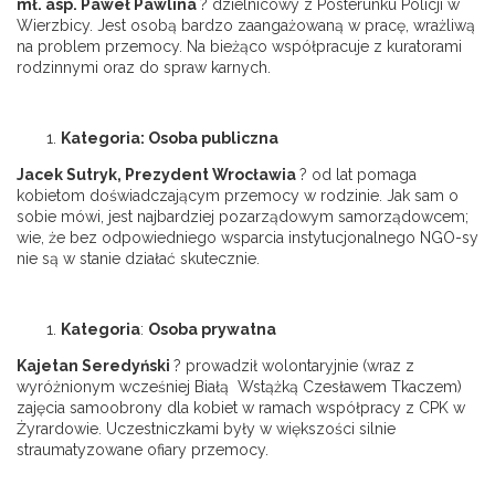
mł. asp. Paweł Pawlina
? dzielnicowy z Posterunku Policji w
Wierzbicy. Jest osobą bardzo zaangażowaną w pracę, wrażliwą
na problem przemocy. Na bieżąco współpracuje z kuratorami
rodzinnymi oraz do spraw karnych.
Kategoria: Osoba publiczna
Jacek Sutryk, Prezydent Wrocławia
? od lat pomaga
kobietom doświadczającym przemocy w rodzinie. Jak sam o
sobie mówi, jest najbardziej pozarządowym samorządowcem;
wie, że bez odpowiedniego wsparcia instytucjonalnego NGO-sy
nie są w stanie działać skutecznie.
Kategoria
:
Osoba prywatna
Kajetan Seredyński
? prowadził wolontaryjnie (wraz z
wyróżnionym wcześniej Białą Wstążką Czesławem Tkaczem)
zajęcia samoobrony dla kobiet w ramach współpracy z CPK w
Żyrardowie. Uczestniczkami były w większości silnie
straumatyzowane ofiary przemocy.