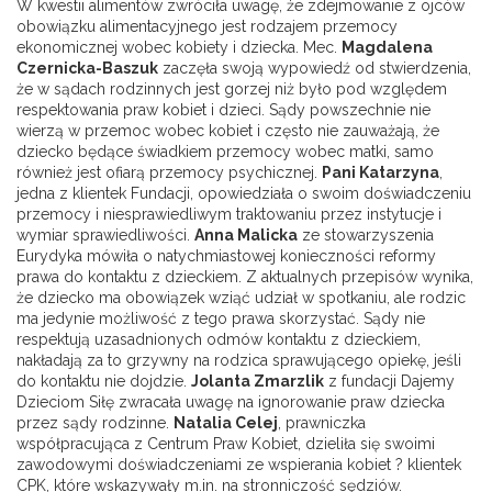
W kwestii alimentów zwróciła uwagę, że zdejmowanie z ojców
obowiązku alimentacyjnego jest rodzajem przemocy
ekonomicznej wobec kobiety i dziecka. Mec.
Magdalena
Czernicka-Baszuk
zaczęła swoją wypowiedź od stwierdzenia,
że w sądach rodzinnych jest gorzej niż było pod względem
respektowania praw kobiet i dzieci. Sądy powszechnie nie
wierzą w przemoc wobec kobiet i często nie zauważają, że
dziecko będące świadkiem przemocy wobec matki, samo
również jest ofiarą przemocy psychicznej.
Pani Katarzyna
,
jedna z klientek Fundacji, opowiedziała o swoim doświadczeniu
przemocy i niesprawiedliwym traktowaniu przez instytucje i
wymiar sprawiedliwości.
Anna Malicka
ze stowarzyszenia
Eurydyka mówiła o natychmiastowej konieczności reformy
prawa do kontaktu z dzieckiem. Z aktualnych przepisów wynika,
że dziecko ma obowiązek wziąć udział w spotkaniu, ale rodzic
ma jedynie możliwość z tego prawa skorzystać. Sądy nie
respektują uzasadnionych odmów kontaktu z dzieckiem,
nakładają za to grzywny na rodzica sprawującego opiekę, jeśli
do kontaktu nie dojdzie.
Jolanta Zmarzlik
z fundacji Dajemy
Dzieciom Siłę zwracała uwagę na ignorowanie praw dziecka
przez sądy rodzinne.
Natalia Celej
, prawniczka
współpracująca z Centrum Praw Kobiet, dzieliła się swoimi
zawodowymi doświadczeniami ze wspierania kobiet ? klientek
CPK, które wskazywały m.in. na stronniczość sędziów.