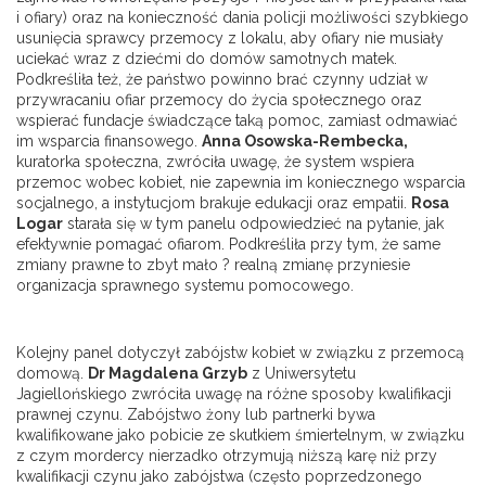
i ofiary) oraz na konieczność dania policji możliwości szybkiego
usunięcia sprawcy przemocy z lokalu, aby ofiary nie musiały
uciekać wraz z dziećmi do domów samotnych matek.
Podkreśliła też, że państwo powinno brać czynny udział w
przywracaniu ofiar przemocy do życia społecznego oraz
wspierać fundacje świadczące taką pomoc, zamiast odmawiać
im wsparcia finansowego.
Anna Osowska-Rembecka,
kuratorka społeczna, zwróciła uwagę, że system wspiera
przemoc wobec kobiet, nie zapewnia im koniecznego wsparcia
socjalnego, a instytucjom brakuje edukacji oraz empatii.
Rosa
Logar
starała się w tym panelu odpowiedzieć na pytanie, jak
efektywnie pomagać ofiarom. Podkreśliła przy tym, że same
zmiany prawne to zbyt mało ? realną zmianę przyniesie
organizacja sprawnego systemu pomocowego.
Kolejny panel dotyczył zabójstw kobiet w związku z przemocą
domową.
Dr Magdalena Grzyb
z Uniwersytetu
Jagiellońskiego zwróciła uwagę na różne sposoby kwalifikacji
prawnej czynu. Zabójstwo żony lub partnerki bywa
kwalifikowane jako pobicie ze skutkiem śmiertelnym, w związku
z czym mordercy nierzadko otrzymują niższą karę niż przy
kwalifikacji czynu jako zabójstwa (często poprzedzonego