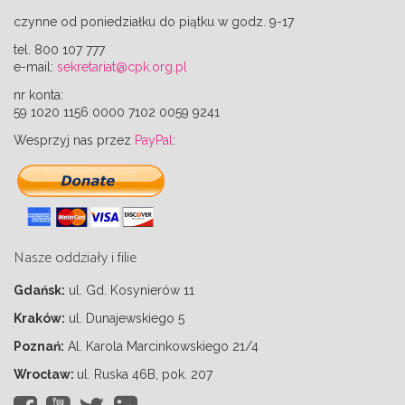
czynne od poniedziałku do piątku w godz. 9-17
tel. 800 107 777
e-mail:
sekretariat@cpk.org.pl
nr konta:
59 1020 1156 0000 7102 0059 9241
Wesprzyj nas przez
PayPal
:
Nasze oddziały i filie
Gdańsk
:
ul. Gd. Kosynierów 11
Kraków
:
ul. Dunajewskiego 5
Poznań
:
Al. Karola Marcinkowskiego 21/4
Wrocław
:
ul. Ruska 46B, pok. 207