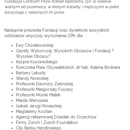
Fundacja Centrum Praw Kobiet będziemy żyć w świecie
wolnym od przemocy, w którym kobiety i mężczyźni w pełni
korzystają z należnych im praw­
.
Następnie prezeska Fundacji oraz dyrektorki wszystkich
oddziałów wręczyły wyróżnienia CPK dla:
Ewy Chodakowskiej
Gazety Wyborczej, Wysokich Obcasów i Fundacji ?
Wysokie Obcasy?
Kacpra Kuszewskiego
Rzecznika Praw Obywatelskich, dr hab. Adama Bodnara
Barbary Labudy
Wandy Nowickiej
Profesorki Eleonory Zielińskiej
Profesorki Małgorzaty Fuszary
Profesorki Moniki Płatek
Miasta Warszawa
Izabeli Jarugi-Nowackiej
Magdaleny Kochan
Agencji reklamowej Dziadek do Orzechów
Firmy Zurich i Zurich Foundation
City Banku Handlowego