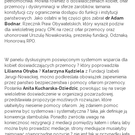
pełnomocnika. Mówiła również o doświadczeniach kobiet, ofiar
przemocy i dyskryminacji w sferze zarobków, łamania
konstytucji czy ograniczenia dostępu do funkcji i instytucji
państwowych. Jako ostatni w tej części głos zabrał
dr Adam
Bodnar
, Rzecznik Praw Obywatelskich, który wyraził podziw
dla wieloletniej pracy CPK na rzecz ofiar przemocy oraz
uhonorował Urszulę Nowakowską, prezeskę fundacji, Odznaką
Honorową RPO.
W panelu dyskusyjnym poświęconym systemom wsparcia dla
kobiet doświadczających przemocy ? który poprowadziła
Lilianna Otręba
?
Katarzyna Kądziela
z Fundacji Izabeli
Jarugi-Nowackiej, mocno podkreślała obowiązek zapewnienia
przez państwo bezpieczeństwa i pomocy ofiarom przemocy.
Posłanka
Anita Kucharska-Dziedzic
, powołując się na swoje
wieloletnie doświadczenie w organizacji pozarządowej,
przedstawiała propozycje możliwych rozwiązań, które
ułatwiłyby niesienie pomocy ofiarom. Jej zdaniem pomoc
powinna być systemowa i systematyczna ? taka, jak definiuje ją
konwencja stambulska. Ponadto zwróciła uwagę na
konieczność rezygnacji z mediacji pomiędzy katem i ofiarą (aby
można było prowadzić mediacje, strony mediujące musiałyby
zajmować równorzędne pozycje ? nie jest tak w przypadku kata