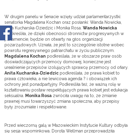
W drugim panelu w Senacie wzięły udział parlamentarzystki:
senatorka Magdalena Kochan oraz posłanki: Wanda Nowicka,
Anita Kucharska-Dziedzic i Monika Rosa.
Wanda Nowicka
podkreśliła, że dzięki obecności stronnictw progresywnych w
parlamencie, będzie on otwarty na głos organizacji
pozarządowych. Uznała, że jest to szczególnie istotne wobec
powrotu regresywnego patriarchatu w życiu publicznym.
Magdalena Kochan
podkreślała, że w obszarze praw osób
doświadczających przemocy domowej, konieczne jest
urealnienie przepisów izolujących sprawcę przemocy od ofiary.
Anita Kucharska-Dziedzic
podkreślała, że prawa kobiet to
prawa człowieka, a nie lewicowa agenda ? i obowiązek ich
ochrony jest ponadpartyjny. Podkreśliła też, że ważną rolę w
kształtowaniu postaw respektujących prawa kobiet jest edukacja
seksualna.
Monika Rosa
zwróciła uwagę na to, ze zmianie
prawnej musi towarzyszyć zmiana społeczna, aby przepisy
były zrozumiałe i respektowane.
Przed wieczorną galą w Mazowieckim Instytucie Kultury odbyła
się sesja wspominkowa. Dorota Wellman przeprowadziła