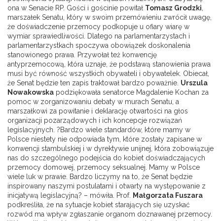
ona w Senacie RP. Gości i gościnie powitał
Tomasz Grodzki
,
marszałek Senatu, który w swoim przemówieniu zwrócił uwagę,
że doświadczenie przemocy podkopuje u ofiary wiarę w
wymiar sprawiedliwości. Dlatego na parlamentarzystach i
parlamentarzystkach spoczywa obowiązek doskonalenia
stanowionego prawa. Przywołał też konwencję
antyprzemocową, która uznaje, że podstawą stanowienia prawa
musi być równość wszystkich obywateli i obywatelek. Obiecał,
że Senat będzie ten zapis traktował bardzo poważnie.
Urszula
Nowakowska
podziękowała senatorce Magdalenie Kochan za
pomoc w zorganizowaniu debaty w murach Senatu, a
marszałkowi za powitanie i deklarację otwartości na głos
organizacji pozarządowych i ich koncepcje rozwiązań
legislacyjnych. ?Bardzo wiele standardów, które mamy w
Polsce niestety nie odpowiada tym, które zostały zapisane w
konwencji stambulskiej i w dyrektywie unijnej, która zobowiązuje
nas do szczególnego podejścia do kobiet doświadczających
przemocy domowej, przemocy seksualnej. Mamy w Polsce
wiele luk w prawie. Bardzo liczymy na to, że Senat będzie
inspirowany naszymi postulatami i otwarty na występowanie z
inicjatywą legislacyjną? – mówiła. Prof.
Małgorzata Fuszara
podkreśliła, że na sytuacje kobiet starających się uzyskać
rozwód ma wpływ zgłaszanie organom doznawanej przemocy.