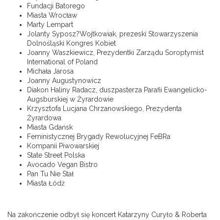
Fundacji Batorego
Miasta Wrocław
Marty Lempart
Jolanty Syposz?Wojtkowiak, prezeski Stowarzyszenia
Dolnośląski Kongres Kobiet
Joanny Waszkiewicz, Prezydentki Zarządu Soroptymist
International of Poland
Michała Jarosa
Joanny Augustynowicz
Diakon Haliny Radacz, duszpasterza Parafii Ewangelicko-
Augsburskiej w Żyrardowie
Krzysztofa Lucjana Chrzanowskiego, Prezydenta
Żyrardowa
Miasta Gdańsk
Feministycznej Brygady Rewolucyjnej FeBRa
Kompanii Piwowarskiej
State Street Polska
Avocado Vegan Bistro
Pan Tu Nie Stał
Miasta Łódź
Na zakończenie odbył się koncert Katarzyny Curyło & Roberta